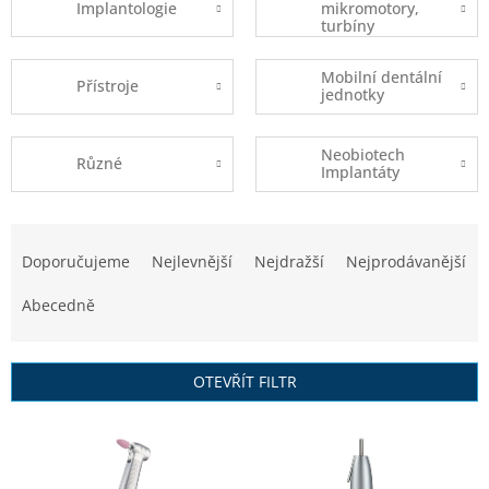
Implantologie
mikromotory,
turbíny
Mobilní dentální
Přístroje
jednotky
Neobiotech
Různé
Implantáty
Ř
a
Doporučujeme
Nejlevnější
Nejdražší
Nejprodávanější
z
e
Abecedně
n
í
p
OTEVŘÍT FILTR
r
o
V
d
ý
u
p