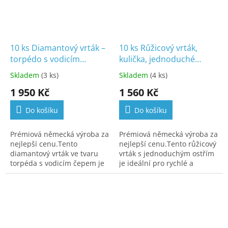
10 ks Diamantový vrták –
10 ks Růžicový vrták,
torpédo s vodicím
kulička, jednoduché
čepem,
ozubení, C.1S.027.RA
Skladem
(3 ks)
Skladem
(4 ks)
D.878FS.018.SG.FG
1 950 Kč
1 560 Kč
Do košíku
Do košíku
Prémiová německá výroba za
Prémiová německá výroba za
nejlepší cenu.Tento
nejlepší cenu.Tento růžicový
diamantový vrták ve tvaru
vrták s jednoduchým ostřím
torpéda s vodicím čepem je
je ideální pro rychlé a
navržen pro rychlou a
efektivní odstraňování tvrdé
kontrolovanou preparaci s
i měkké zuboviny, zejména
maximální stabilitou.
při zpracování...
Vodicí...