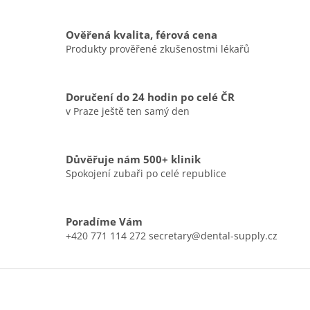
o
d
v
a
á
c
Ověřená kvalita, férová cena
n
í
Produkty prověřené zkušenostmi lékařů
í
p
r
v
Doručení do 24 hodin po celé ČR
k
v Praze ještě ten samý den
y
v
ý
p
Důvěřuje nám 500+ klinik
i
Spokojení zubaři po celé republice
s
u
Poradíme Vám
+420 771 114 272 secretary@dental-supply.cz
Z
á
p