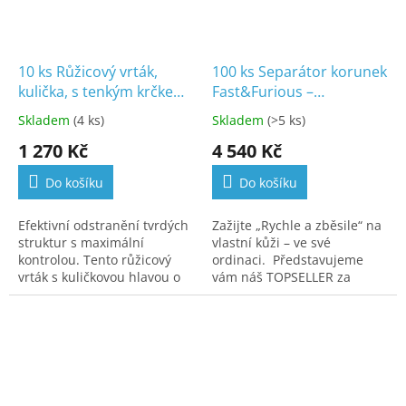
10 ks Růžicový vrták,
100 ks Separátor korunek
kulička, s tenkým krčkem,
Fast&Furious –
s příčným ostřím,
vysokorychlostní řezací
Skladem
(4 ks)
Skladem
(>5 ks)
C.1SXM.021.RA
brousek pro odstranění
1 270 Kč
4 540 Kč
korunek, můstků a
amalgámu
Do košíku
Do košíku
Efektivní odstranění tvrdých
Zažijte „Rychle a zběsile“ na
struktur s maximální
vlastní kůži – ve své
kontrolou. Tento růžicový
ordinaci. Představujeme
vrták s kuličkovou hlavou o
vám náš TOPSELLER za
průměru 2,1 mm a zúženým
nejlepší cenu. Fast&Furious
krčkem je navržen pro
je náš nejostřejší a
maximální přehled a...
nejrychlejší...