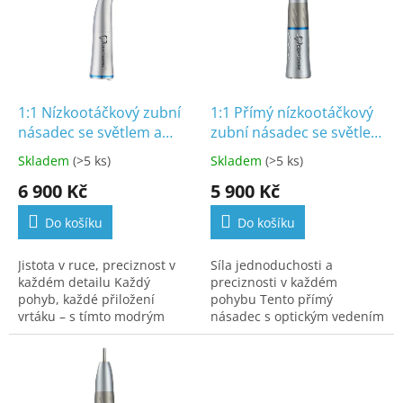
k
i
t
s
ů
p
r
o
d
1:1 Nízkootáčkový zubní
1:1 Přímý nízkootáčkový
u
násadec se světlem a
zubní násadec se světlem
k
vodním sprejem (G-343)
a vnějším přívodem vody
Skladem
(>5 ks)
Skladem
(>5 ks)
t
+ externí chlazení (G-
6 900 Kč
5 900 Kč
ů
303L)
Do košíku
Do košíku
Jistota v ruce, preciznost v
Síla jednoduchosti a
každém detailu Každý
preciznosti v každém
pohyb, každé přiložení
pohybu Tento přímý
vrtáku – s tímto modrým
násadec s optickým vedením
násadcem s převodem 1 :
světla je ideální volbou pro
1 získáte naprostou kontrolu
lékaře, kteří ocení stabilitu,
nad svou prací....
přesnost a pohodlí...