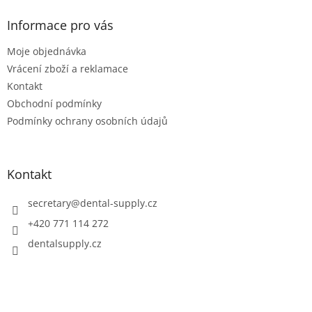
a
t
Informace pro vás
í
Moje objednávka
Vrácení zboží a reklamace
Kontakt
Obchodní podmínky
Podmínky ochrany osobních údajů
Kontakt
secretary
@
dental-supply.cz
+420 771 114 272
dentalsupply.cz