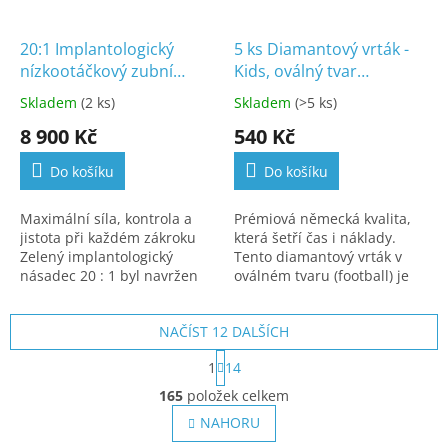
20:1 Implantologický
5 ks Diamantový vrták -
nízkootáčkový zubní
Kids, oválný tvar
násadec se světlem (G-
(football),
Skladem
(2 ks)
Skladem
(>5 ks)
326)
D.379.023.F.FGS
8 900 Kč
540 Kč
Do košíku
Do košíku
Maximální síla, kontrola a
Prémiová německá kvalita,
jistota při každém zákroku
která šetří čas i náklady.
Zelený implantologický
Tento diamantový vrták v
násadec 20 : 1 byl navržen
oválném tvaru (football) je
pro maximální stabilitu,
speciálně navržen pro
vysoký točivý moment a
použití u dětských pacientů
NAČÍST 12 DALŠÍCH
naprostou...
– kratší celková...
S
1
14
t
O
r
165
položek celkem
v
á
l
NAHORU
n
á
k