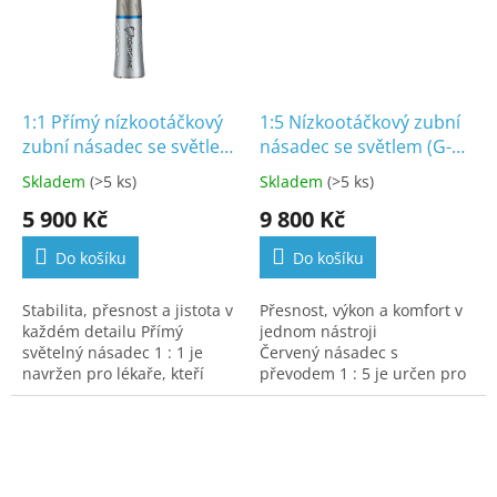
1:1 Přímý nízkootáčkový
1:5 Nízkootáčkový zubní
zubní násadec se světlem
násadec se světlem (G-
a vnitřním vodním
328)
Skladem
(>5 ks)
Skladem
(>5 ks)
sprejem (G-303)
5 900 Kč
9 800 Kč
Do košíku
Do košíku
Stabilita, přesnost a jistota v
Přesnost, výkon a komfort v
každém detailu Přímý
jednom nástroji
světelný násadec 1 : 1 je
Červený násadec s
navržen pro lékaře, kteří
převodem 1 : 5 je určen pro
potřebují maximální cit,
zubaře, kteří chtějí spojit
stabilitu a kontrolu při...
špičkový výkon s dokonalým
citem v ruce. Nabízí...