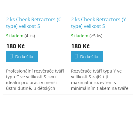
2 ks Cheek Retractors (C
2 ks Cheek Retractors (Y
type) velikost S
type) velikost S
Skladem
(4 ks)
Skladem
(>5 ks)
180 Kč
180 Kč
Do košíku
Do košíku
Profesionální rozvěrače tváří
Rozvěrače tváří typu Y ve
typu C ve velikosti S jsou
velikosti S zajišťují
ideální pro práci v menší
maximální rozevření s
ústní dutině, u dětských
minimálním tlakem na tváře
pacientů nebo při potřebě
pacienta. Jejich tvar
jemné manipulace.
usnadňuje práci v
Umožňují bezproblémový...
postranních úsecích a
umožňuje stabilní...