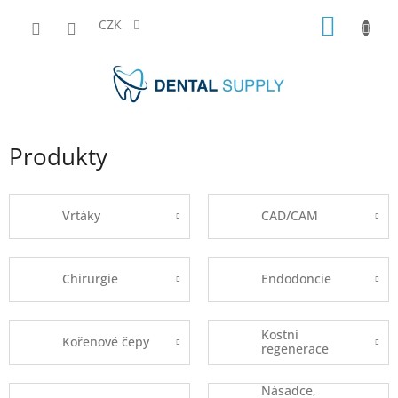
Přejít
NÁKUP
na
CZK
obsah
KOŠÍK
Produkty
Vrtáky
CAD/CAM
Chirurgie
Endodoncie
Kostní
Kořenové čepy
regenerace
Násadce,