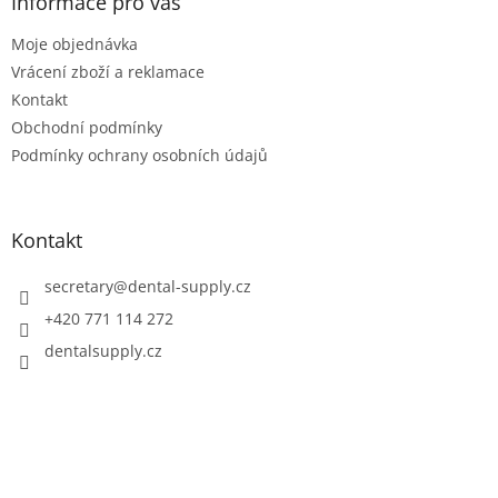
t
Informace pro vás
í
Moje objednávka
Vrácení zboží a reklamace
Kontakt
Obchodní podmínky
Podmínky ochrany osobních údajů
Kontakt
secretary
@
dental-supply.cz
+420 771 114 272
dentalsupply.cz