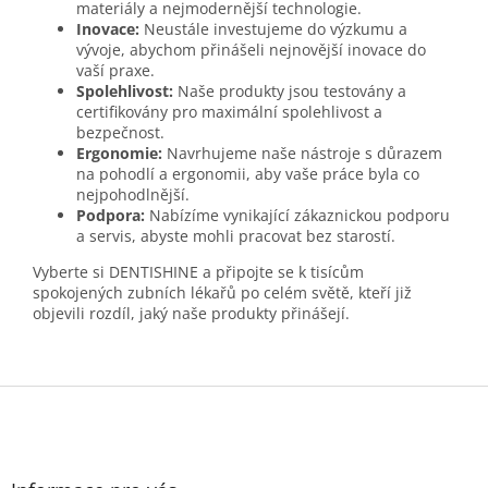
materiály a nejmodernější technologie.
Inovace:
Neustále investujeme do výzkumu a
vývoje, abychom přinášeli nejnovější inovace do
vaší praxe.
Spolehlivost:
Naše produkty jsou testovány a
certifikovány pro maximální spolehlivost a
bezpečnost.
Ergonomie:
Navrhujeme naše nástroje s důrazem
na pohodlí a ergonomii, aby vaše práce byla co
nejpohodlnější.
Podpora:
Nabízíme vynikající zákaznickou podporu
a servis, abyste mohli pracovat bez starostí.
Vyberte si DENTISHINE a připojte se k tisícům
spokojených zubních lékařů po celém světě, kteří již
objevili rozdíl, jaký naše produkty přinášejí.
Z
á
p
a