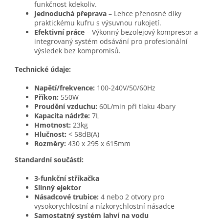
funkčnost kdekoliv.
Jednoduchá přeprava
– Lehce přenosné díky
praktickému kufru s výsuvnou rukojetí.
Efektivní práce
– Výkonný bezolejový kompresor a
integrovaný systém odsávání pro profesionální
výsledek bez kompromisů.
Technické údaje:
Napětí/frekvence:
100-240V/50/60Hz
Příkon:
550W
Proudění vzduchu:
60L/min při tlaku 4bary
Kapacita nádrže:
7L
Hmotnost:
23kg
Hlučnost:
< 58dB(A)
Rozměry:
430 x 295 x 615mm
Standardní součásti:
3-funkční stříkačka
Slinný ejektor
Násadcové trubice:
4 nebo 2 otvory pro
vysokorychlostní a nízkorychlostní násadce
Samostatný systém lahví na vodu