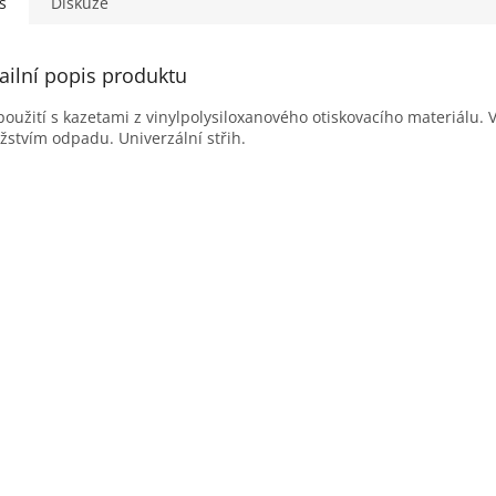
s
Diskuze
ailní popis produktu
použití s kazetami z vinylpolysiloxanového otiskovacího materiál
stvím odpadu. Univerzální střih.