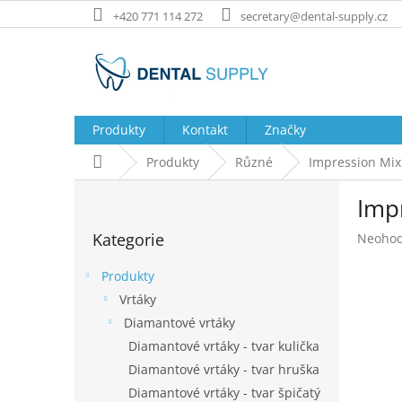
Přejít
+420 771 114 272
secretary@dental-supply.cz
na
obsah
Produkty
Kontakt
Značky
Domů
Produkty
Různé
Impression Mixi
P
Impr
o
Přeskočit
s
Kategorie
Průměr
Neoho
kategorie
t
hodnoc
r
produk
Produkty
a
je
Vrtáky
n
0,0
Diamantové vrtáky
z
n
5
í
Diamantové vrtáky - tvar kulička
hvězdič
p
Diamantové vrtáky - tvar hruška
a
Diamantové vrtáky - tvar špičatý