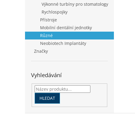
Výkonné turbíny pro stomatology
Rychlospojky
Přístroje
Mobilní dentální jednotky
Různé
Neobiotech Implantáty
Značky
Vyhledávání
HLEDAT
Z
á
p