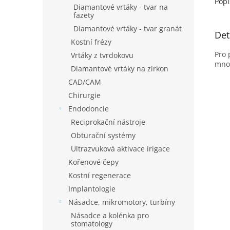
Popi
Diamantové vrtáky - tvar na
fazety
Diamantové vrtáky - tvar granát
Det
Kostní frézy
Pro 
Vrtáky z tvrdokovu
množ
Diamantové vrtáky na zirkon
CAD/CAM
Chirurgie
Endodoncie
Reciprokační nástroje
Obturační systémy
Ultrazvuková aktivace irigace
Kořenové čepy
Kostní regenerace
Implantologie
Násadce, mikromotory, turbíny
Násadce a kolénka pro
stomatology