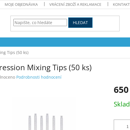
MOJE OBJEDNÁVKA
VRÁCENÍ ZBOŽÍ A REKLAMACE
KONTAKT
HLEDAT
ng Tips (50 ks)
ession Mixing Tips (50 ks)
né
dnoceno
Podrobnosti hodnocení
ení
650
tu
Měrná
Skla
cena:
ek.