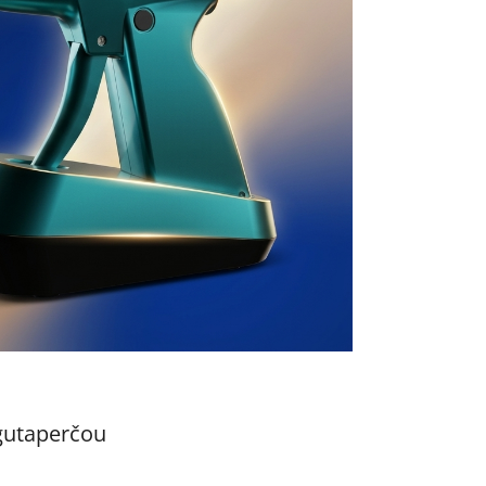
gutaperčou