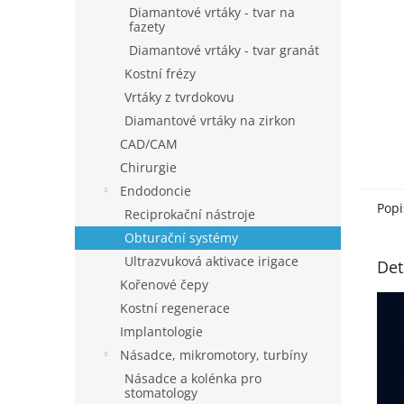
Diamantové vrtáky - tvar na
fazety
Diamantové vrtáky - tvar granát
Kostní frézy
Vrtáky z tvrdokovu
Diamantové vrtáky na zirkon
CAD/CAM
Chirurgie
Endodoncie
Popi
Reciprokační nástroje
Obturační systémy
Ultrazvuková aktivace irigace
Det
Kořenové čepy
Kostní regenerace
Implantologie
Násadce, mikromotory, turbíny
Násadce a kolénka pro
stomatology