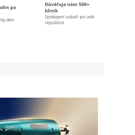
Důvěřuje nám 500+
odin po
klinik
Spokojení zubaři po celé
amý den
republice