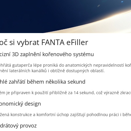
oč si vybrat FANTA eFiller
cizní 3D zaplnění kořenového systému
hřátá gutaperča lépe proniká do anatomických nepravidelností ko
nění laterálních kanálků i obtížně dostupných oblastí.
hlé zahřátí během několika sekund
ém je připraven k použití přibližně za 14 sekund, což výrazně zkra
onomický design
žená konstrukce a komfortní úchop zajišťují pohodlnou práci i bě
drátový provoz