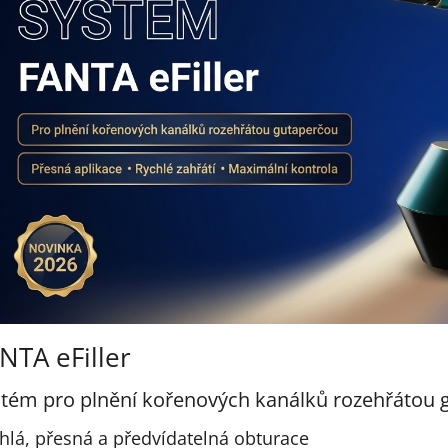
NTA eFiller
tém pro plnění kořenových kanálků rozehřátou 
hlá, přesná a předvídatelná obturace