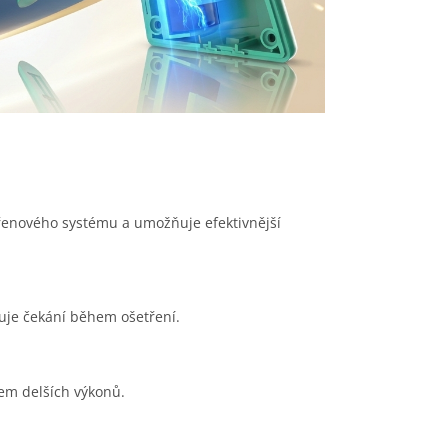
řenového systému a umožňuje efektivnější
cuje čekání během ošetření.
hem delších výkonů.