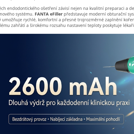
ch endodontického ošetření závisí nejen na kvalitní preparaci a d
enového systému.
FANTA eFiller
představuje moderní obturační syst
ý umožňuje rychlé, komfortní a přesné trojrozměrné zaplnění koř
lému zahřátí a širokému rozsahu nastavení teploty poskytuje léka