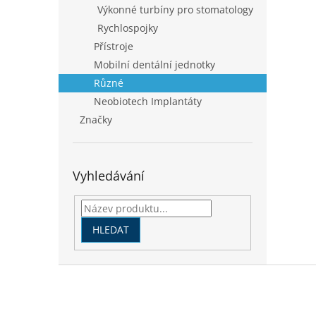
Výkonné turbíny pro stomatology
Rychlospojky
Přístroje
Mobilní dentální jednotky
Různé
Neobiotech Implantáty
Značky
Vyhledávání
HLEDAT
Z
á
p