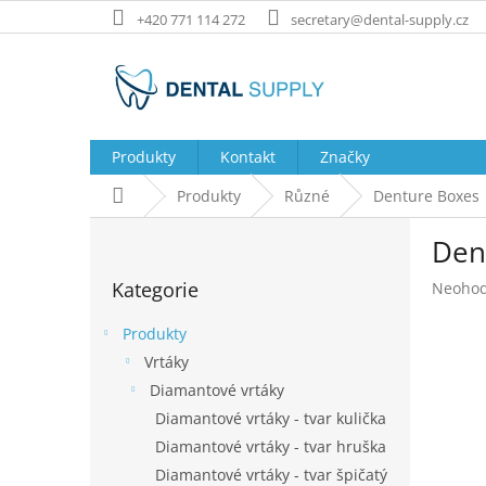
Přejít
+420 771 114 272
secretary@dental-supply.cz
na
obsah
Produkty
Kontakt
Značky
Domů
Produkty
Různé
Denture Boxes
P
Den
o
Přeskočit
s
Kategorie
Průměr
Neoho
kategorie
t
hodnoc
r
produk
Produkty
a
je
Vrtáky
n
0,0
Diamantové vrtáky
z
n
5
í
Diamantové vrtáky - tvar kulička
hvězdič
p
Diamantové vrtáky - tvar hruška
a
Diamantové vrtáky - tvar špičatý