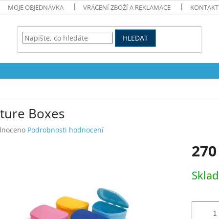
MOJE OBJEDNÁVKA
VRÁCENÍ ZBOŽÍ A REKLAMACE
KONTAKT
HLEDAT
ture Boxes
né
dnoceno
Podrobnosti hodnocení
ení
270
tu
Měrná
Skla
cena:
ek.