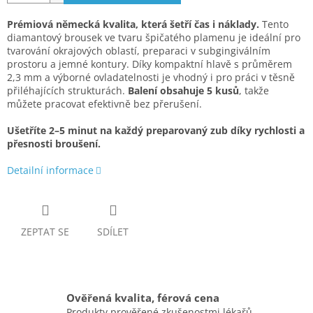
Prémiová německá kvalita, která šetří čas i náklady.
Tento
diamantový brousek ve tvaru špičatého plamenu je ideální pro
tvarování okrajových oblastí, preparaci v subgingiválním
prostoru a jemné kontury. Díky kompaktní hlavě s průměrem
2,3 mm a výborné ovladatelnosti je vhodný i pro práci v těsně
přiléhajících strukturách.
Balení obsahuje 5 kusů
, takže
můžete pracovat efektivně bez přerušení.
Ušetříte 2–5 minut na každý preparovaný zub díky rychlosti a
přesnosti broušení.
Detailní informace
ZEPTAT SE
SDÍLET
Ověřená kvalita, férová cena
Produkty prověřené zkušenostmi lékařů