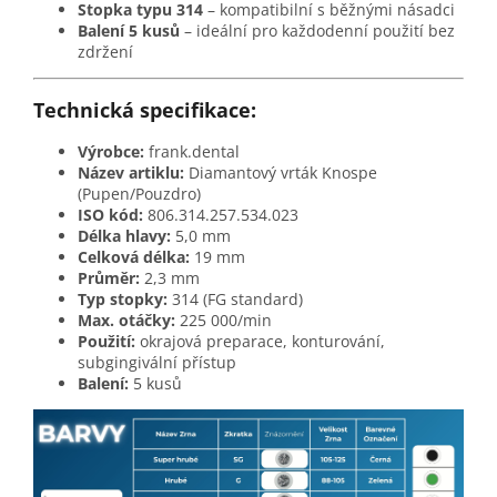
Stopka typu 314
– kompatibilní s běžnými násadci
Balení 5 kusů
– ideální pro každodenní použití bez
zdržení
Technická specifikace:
Výrobce:
frank.dental
Název artiklu:
Diamantový vrták Knospe
(Pupen/Pouzdro)
ISO kód:
806.314.257.534.023
Délka hlavy:
5,0 mm
Celková délka:
19 mm
Průměr:
2,3 mm
Typ stopky:
314 (FG standard)
Max. otáčky:
225 000/min
Použití:
okrajová preparace, konturování,
subgingivální přístup
Balení:
5 kusů