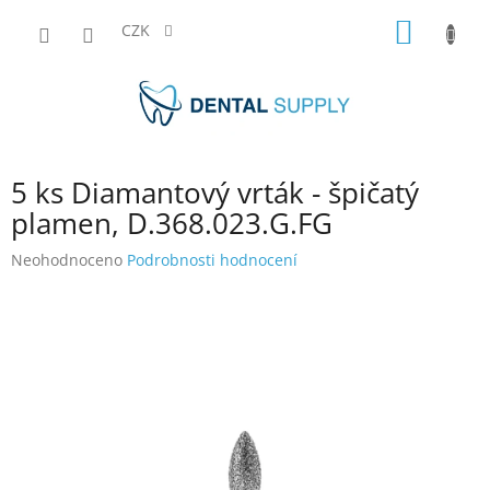
Přejít
NÁKUP
na
CZK
obsah
KOŠÍK
5 ks Diamantový vrták - špičatý
plamen, D.368.023.G.FG
Průměrné
Neohodnoceno
Podrobnosti hodnocení
hodnocení
produktu
je
0,0
z
5
hvězdiček.