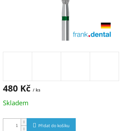
480 Kč
/ ks
Měrná
Skladem
cena:
Přidat do košíku