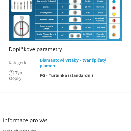
Doplňkové parametry
Diamantové vrtáky - tvar špičatý
Kategorie
:
plamen
?
Typ
FG - Turbínka (standardní)
stopky
:
Z
á
p
a
t
Informace pro vás
í