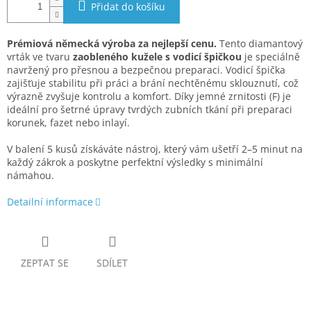
Přidat do košíku
Prémiová německá výroba za nejlepší cenu.
Tento diamantový
vrták ve tvaru
zaobleného kužele s vodicí špičkou
je speciálně
navržený pro přesnou a bezpečnou preparaci. Vodicí špička
zajišťuje stabilitu při práci a brání nechtěnému sklouznutí, což
výrazně zvyšuje kontrolu a komfort. Díky jemné zrnitosti (F) je
ideální pro šetrné úpravy tvrdých zubních tkání při preparaci
korunek, fazet nebo inlayí.
V balení 5 kusů získáváte nástroj, který vám ušetří 2–5 minut na
každý zákrok a poskytne perfektní výsledky s minimální
námahou.
Detailní informace
ZEPTAT SE
SDÍLET