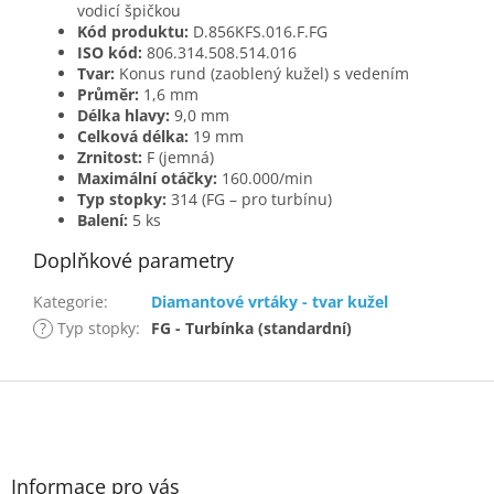
vodicí špičkou
Kód produktu:
D.856KFS.016.F.FG
ISO kód:
806.314.508.514.016
Tvar:
Konus rund (zaoblený kužel) s vedením
Průměr:
1,6 mm
Délka hlavy:
9,0 mm
Celková délka:
19 mm
Zrnitost:
F (jemná)
Maximální otáčky:
160.000/min
Typ stopky:
314 (FG – pro turbínu)
Balení:
5 ks
Doplňkové parametry
Kategorie
:
Diamantové vrtáky - tvar kužel
?
Typ stopky
:
FG - Turbínka (standardní)
Z
á
p
a
t
Informace pro vás