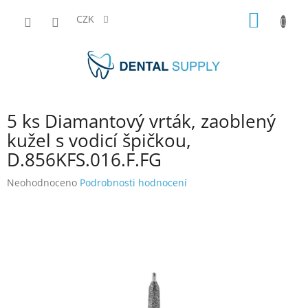
Přejít
NÁKUP
na
CZK
obsah
KOŠÍK
5 ks Diamantový vrták, zaoblený
kužel s vodicí špičkou,
D.856KFS.016.F.FG
Průměrné
Neohodnoceno
Podrobnosti hodnocení
hodnocení
produktu
je
0,0
z
5
hvězdiček.