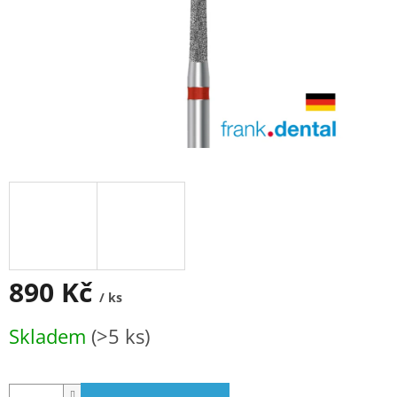
890 Kč
/ ks
Měrná
Skladem
(>5 ks)
cena: