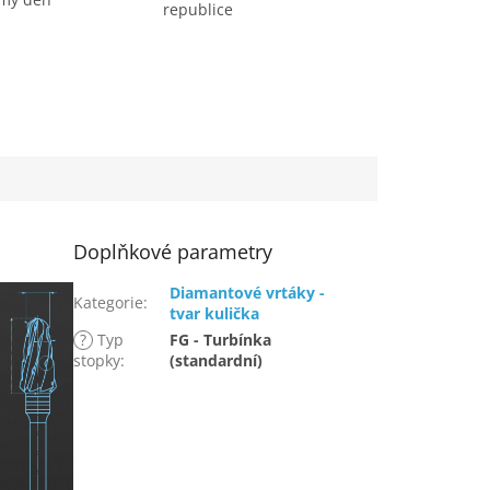
republice
Doplňkové parametry
Diamantové vrtáky -
Kategorie
:
tvar kulička
?
Typ
FG - Turbínka
stopky
:
(standardní)