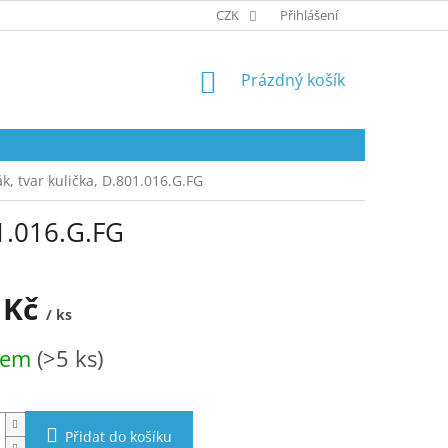
OBCHODNÍ PODMÍNKY
CZK
PODMÍNKY OCHRANY OSOBNÍCH ÚDA
Přihlášení
NÁKUPNÍ
Prázdný košík
KOŠÍK
k, tvar kulička, D.801.016.G.FG
01.016.G.FG
 Kč
/ ks
dem
(>5 ks)
Přidat do košíku