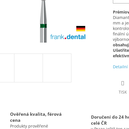
Prémiová
Diamanto
mm a jem
kontrolo
finální 
výbornou
obsahuj
Ušetřít
efektiv
Detailní
TISK
Ověřená kvalita, férová
Doručení do 24 h
cena
celé ČR
Produkty prověřené
v Praze ještě ten s