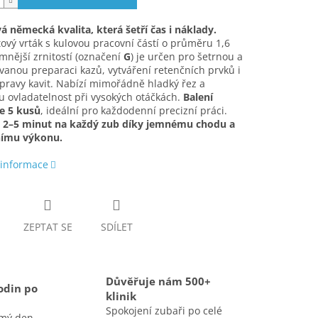
 německá kvalita, která šetří čas i náklady.
vý vrták s kulovou pracovní částí o průměru 1,6
nější zrnitostí (označení
G
) je určen pro šetrnou a
vanou preparaci kazů, vytváření retenčních prvků i
úpravy kavit. Nabízí mimořádně hladký řez a
 ovladatelnost při vysokých otáčkách.
Balení
e 5 kusů
, ideální pro každodenní precizní práci.
e 2–5 minut na každý zub díky jemnému chodu a
nímu výkonu.
 informace
ZEPTAT SE
SDÍLET
Důvěřuje nám 500+
odin po
klinik
Spokojení zubaři po celé
amý den