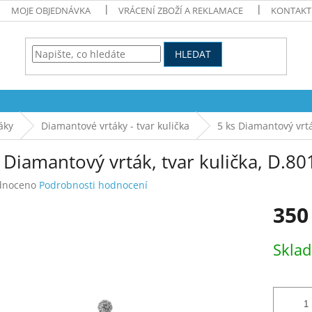
MOJE OBJEDNÁVKA
VRÁCENÍ ZBOŽÍ A REKLAMACE
KONTAKT
HLEDAT
áky
Diamantové vrtáky - tvar kulička
5 ks Diamantový vrtá
 Diamantový vrták, tvar kulička, D.8
né
dnoceno
Podrobnosti hodnocení
ení
350
tu
Měrná
Skla
cena:
ek.