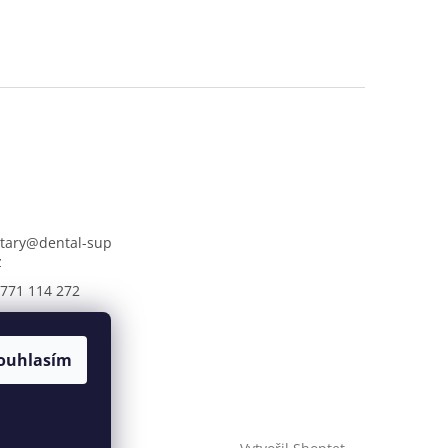
tary
@
dental-sup
z
771 114 272
lsupply.cz
ouhlasím