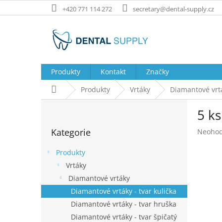
Přejít
+420 771 114 272
secretary@dental-supply.cz
na
obsah
Produkty
Kontakt
Značky
Domů
Produkty
Vrtáky
Diamantové vrt
P
5 ks
o
Přeskočit
s
Kategorie
Průměr
Neoho
kategorie
t
hodnoc
r
produk
Produkty
a
je
Vrtáky
n
0,0
Diamantové vrtáky
z
n
5
í
Diamantové vrtáky - tvar kulička
hvězdič
p
Diamantové vrtáky - tvar hruška
a
Diamantové vrtáky - tvar špičatý