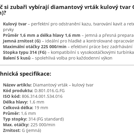
č si zubaři vybírají diamantový vrták kulový tvar G
)?
Kulový tvar
– perfektní pro odstranění kazu, tvarování kavit a ret
prvky
Průměr 1,6 mm a délka hlavy 1,6 mm
– jemná a přesná prepara
Jemná zrnitost (G)
– ideální pro hladké a kontrolované opracován
Maximální otáčky 225 000/min
– efektivní práce bez zadrhávání
Stopka typu 314 (FG)
– kompatibilní s vysokootáčkovými turbínk
Balení 5 kusů
– spolehlivá volba pro každodenní výkon
hnická specifikace:
Název artiklu:
Diamantový vrták – kulový tvar
Kód produktu:
D.801.016.G.FG
ISO kód:
806.314.001.534.016
Délka hlavy:
1,6 mm
Celková délka:
19 mm
Průměr:
1,6 mm
Typ stopky:
314 (FG standard)
Max. otáčky:
225 000/min
Zrnitost:
G (jemná)