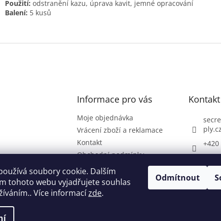
Použití:
odstranění kazu, úprava kavit, jemné opracování
Balení:
5 kusů
Informace pro vás
Kontakt
Moje objednávka
secre
ply.c
Vrácení zboží a reklamace
Kontakt
+420 
Obchodní podmínky
denta
Podmínky ochrany
používá soubory cookie. Dalším
osobních údajů
Odmítnout
S
m tohoto webu vyjadřujete souhlas
užíváním.. Více informací
zde
.
ní