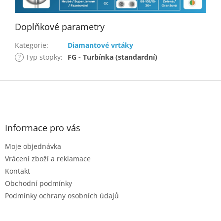
Doplňkové parametry
Kategorie
:
Diamantové vrtáky
?
Typ stopky
:
FG - Turbínka (standardní)
Z
á
p
a
t
Informace pro vás
í
Moje objednávka
Vrácení zboží a reklamace
Kontakt
Obchodní podmínky
Podmínky ochrany osobních údajů