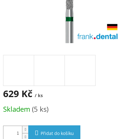
629 Kč
/ ks
Měrná
Skladem
(5 ks)
cena:
Přidat do košíku