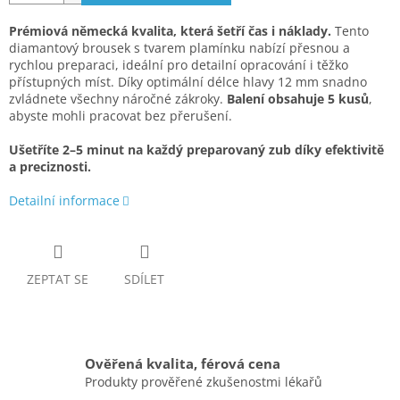
Prémiová německá kvalita, která šetří čas i náklady.
Tento
diamantový brousek s tvarem plamínku nabízí přesnou a
rychlou preparaci, ideální pro detailní opracování i těžko
přístupných míst. Díky optimální délce hlavy 12 mm snadno
zvládnete všechny náročné zákroky.
Balení obsahuje 5 kusů
,
abyste mohli pracovat bez přerušení.
Ušetříte 2–5 minut na každý preparovaný zub díky efektivitě
a preciznosti.
Detailní informace
ZEPTAT SE
SDÍLET
Ověřená kvalita, férová cena
Produkty prověřené zkušenostmi lékařů