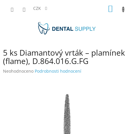
Přejít
NÁKUP
na
CZK
obsah
KOŠÍK
5 ks Diamantový vrták – plamínek
(flame), D.864.016.G.FG
Průměrné
Neohodnoceno
Podrobnosti hodnocení
hodnocení
produktu
je
0,0
z
5
hvězdiček.