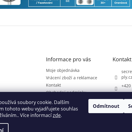
Informace pro vás
Kontakt
Moje objednávka
secre
ply.c
Vrácení zboží a reklamace
Kontakt
+420 
Obchodní podmínky
denta
Podmínky ochrany
používá soubory cookie. Dalším
osobních údajů
Odmítnout
S
m tohoto webu vyjadřujete souhlas
užíváním.. Více informací
zde
.
ní