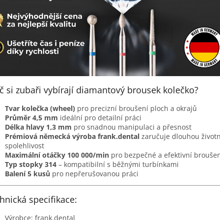
č si zubaři vybírají diamantový brousek kolečko?
Tvar kolečka (wheel)
pro precizní broušení ploch a okrajů
Průměr 4,5 mm
ideální pro detailní práci
Délka hlavy 1,3 mm
pro snadnou manipulaci a přesnost
Prémiová německá výroba frank.dental
zaručuje dlouhou životn
spolehlivost
Maximální otáčky 100 000/min
pro bezpečné a efektivní broušen
Typ stopky 314
– kompatibilní s běžnými turbínkami
Balení 5 kusů
pro nepřerušovanou práci
hnická specifikace:
Výrobce: frank.dental