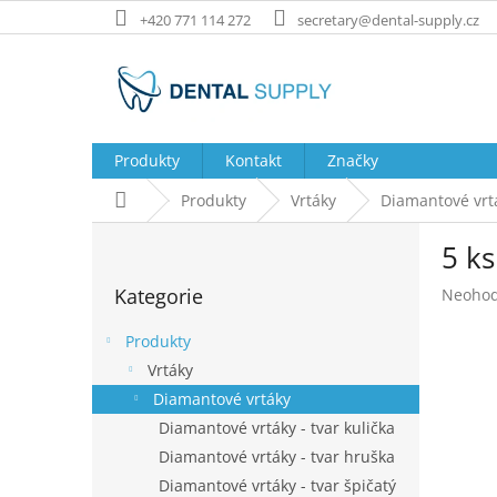
Přejít
+420 771 114 272
secretary@dental-supply.cz
na
obsah
Produkty
Kontakt
Značky
Domů
Produkty
Vrtáky
Diamantové vrt
P
5 ks
o
Přeskočit
s
Kategorie
Průměr
Neoho
kategorie
t
hodnoc
r
produk
Produkty
a
je
Vrtáky
n
0,0
Diamantové vrtáky
z
n
5
í
Diamantové vrtáky - tvar kulička
hvězdič
p
Diamantové vrtáky - tvar hruška
a
Diamantové vrtáky - tvar špičatý