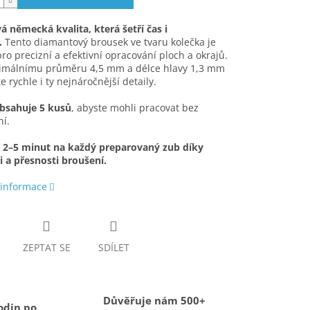
 německá kvalita, která šetří čas i
.
Tento diamantový brousek ve tvaru kolečka je
pro precizní a efektivní opracování ploch a okrajů.
timálnímu průměru 4,5 mm a délce hlavy 1,3 mm
e rychle i ty nejnáročnější detaily.
obsahuje 5 kusů
, abyste mohli pracovat bez
í.
e 2–5 minut na každý preparovaný zub díky
i a přesnosti broušení.
 informace
ZEPTAT SE
SDÍLET
Důvěřuje nám 500+
odin po