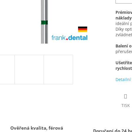
Prémiová
náklady
ideální 
Díky op
zvládnet
Balení 
přerušen
Ušetřít
rychlost
Detailní
TISK
Ověřená kvalita, férová
Doručení do 24 h