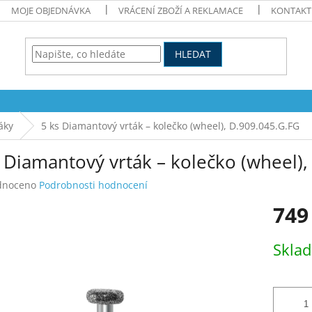
MOJE OBJEDNÁVKA
VRÁCENÍ ZBOŽÍ A REKLAMACE
KONTAKT
HLEDAT
áky
5 ks Diamantový vrták – kolečko (wheel), D.909.045.G.FG
 Diamantový vrták – kolečko (wheel)
né
dnoceno
Podrobnosti hodnocení
ení
749
tu
Měrná
Skla
cena:
ek.