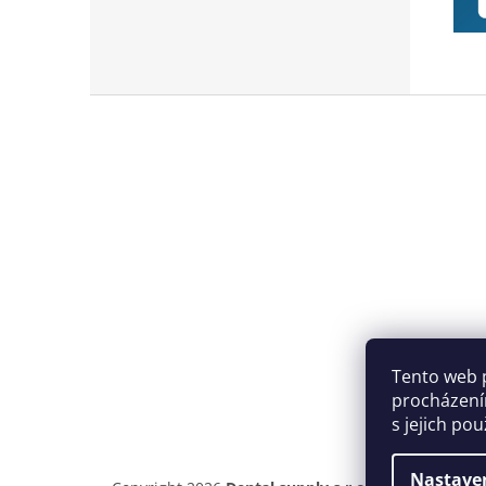
Z
á
p
a
t
í
Tento web 
procházení
s jejich po
Nastave