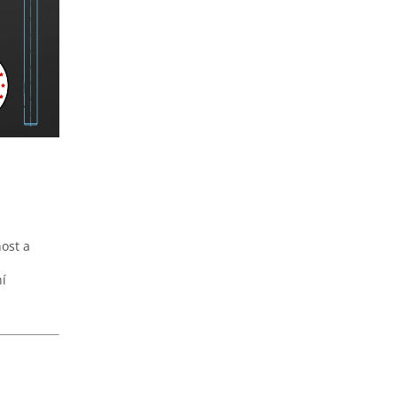
ost a
í