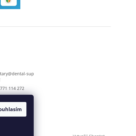
tary
@
dental-sup
z
771 114 272
lsupply.cz
ouhlasím