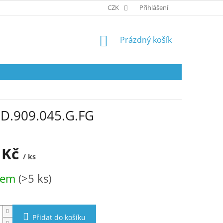
OBCHODNÍ PODMÍNKY
CZK
PODMÍNKY OCHRANY OSOBNÍCH ÚDA
Přihlášení
NÁKUPNÍ
Prázdný košík
KOŠÍK
, D.909.045.G.FG
 Kč
/ ks
dem
(>5 ks)
Přidat do košíku